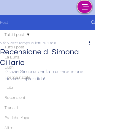
Post
Tutti i post
5 feb 2022
Tempo di lettura: 1 min
Tutti i post
Recensione di Simona
La Luna
Cillario
Lilith
Grazie Simona per la tua recensione 
Il tema natale
davvero splendida!
I Libri
Recensioni
Transiti
Pratiche Yoga
Altro