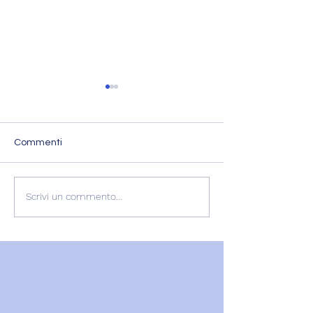
Commenti
L'ESPERIENZA DI
RECENSIONE
Scrivi un commento...
GABRIELLA
GABRIELLA