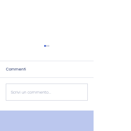
Commenti
L'ESPERIENZA DI
RECENSIONE
Scrivi un commento...
GABRIELLA
GABRIELLA