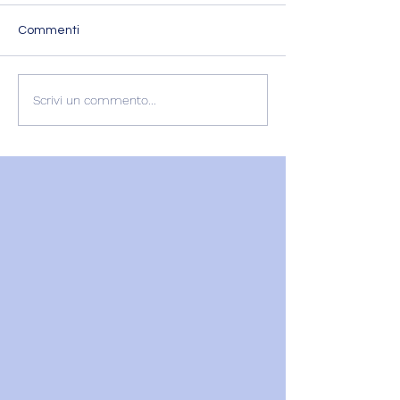
Commenti
L'ESPERIENZA DI
RECENSIONE
Scrivi un commento...
GABRIELLA
GABRIELLA