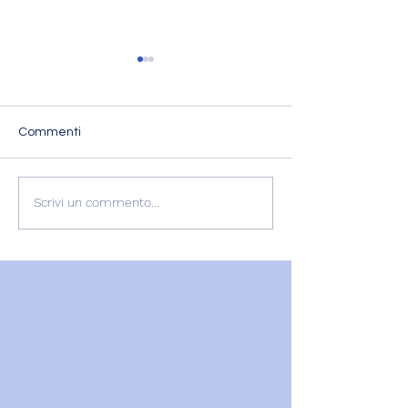
Commenti
L'ESPERIENZA DI
RECENSIONE
Scrivi un commento...
GABRIELLA
GABRIELLA