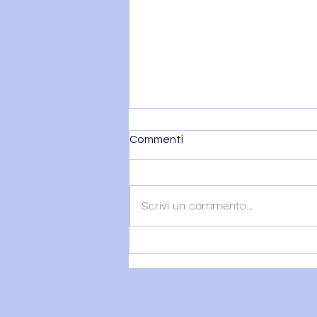
Commenti
Scrivi un commento...
Recensione Erika..