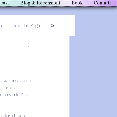
cast
Blog & Recensioni
Book
Contatti
ti
Pratiche Yoga
obbiamo averne 
 parte di 
non vede l'ora 
llora lì sarà 