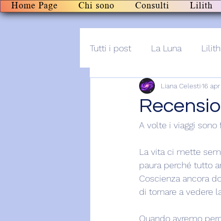
Home Page
Chi sono
Consulti
Lilith
Tutti i post
La Luna
Lilith
Liana Celesti
16 ap
Altro
Post+audio
Li
Recensio
A volte i viaggi sono f
La vita ci mette sem
paura perché tutto ar
Coscienza ancora do
di tornare a vedere l
Quando avremo percors