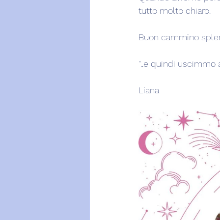
tutto molto chiaro.
Buon cammino splen
"..e quindi uscimmo a 
Liana