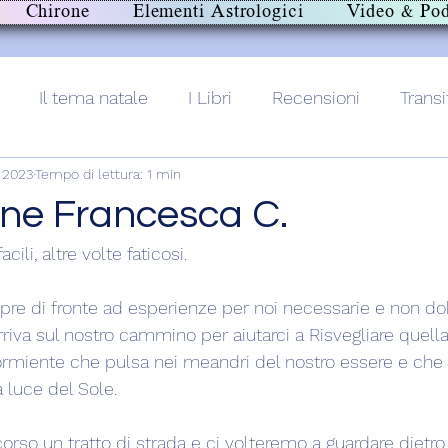
Chirone
Elementi Astrologici
Video & Pod
Il tema natale
I Libri
Recensioni
Transi
r 2023
Tempo di lettura: 1 min
lith+
ne Francesca C.
acili, altre volte faticosi.
pre di fronte ad esperienze per noi necessarie e non d
riva sul nostro cammino per aiutarci a Risvegliare quella
rmiente che pulsa nei meandri del nostro essere e che 
a luce del Sole.
o un tratto di strada e ci volteremo a guardare dietro, a