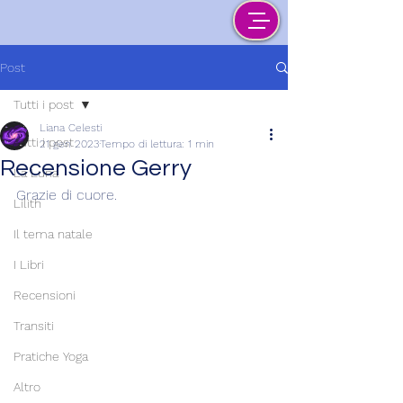
Post
Tutti i post
Liana Celesti
Tutti i post
21 gen 2023
Tempo di lettura: 1 min
Recensione Gerry
La Luna
Grazie di cuore.
Lilith
Il tema natale
I Libri
Recensioni
Transiti
Pratiche Yoga
Altro