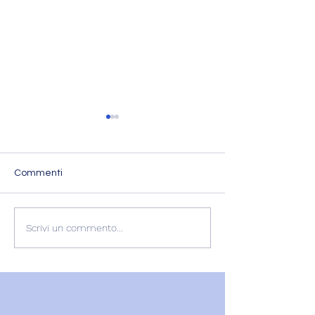
Commenti
L'ESPERIENZA DI
RECENSIONE
Scrivi un commento...
GABRIELLA
GABRIELLA