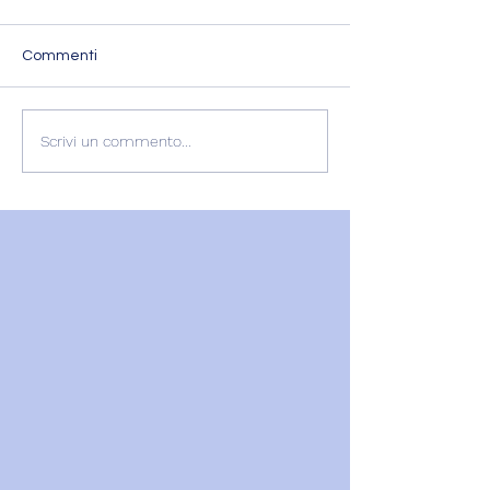
Commenti
L'ESPERIENZA DI
RECENSIONE
Scrivi un commento...
GABRIELLA
GABRIELLA