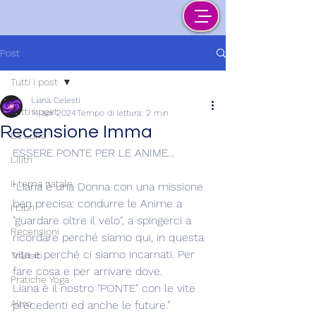
Post
Tutti i post
Liana Celesti
Tutti i post
14 apr 2024
Tempo di lettura: 2 min
Recensione Imma
La Luna
ESSERE PONTE PER LE ANIME...
Lilith
Il tema natale
“Liana è una Donna con una missione 
ben precisa: condurre le Anime a 
I Libri
"guardare oltre il velo", a spingerci a 
Recensioni
ricordare perché siamo qui, in questa 
vita e perché ci siamo incarnati. Per 
Transiti
fare cosa e per arrivare dove.
Pratiche Yoga
Liana è il nostro "PONTE" con le vite 
Altro
precedenti ed anche le future.”