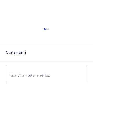
Commenti
L'ESPERIENZA DI
RECENSIONE
Scrivi un commento...
GABRIELLA
GABRIELLA