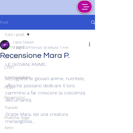
Post
Tutti i post
Liana Celesti
Tutti i post
5 lug 2024
Tempo di lettura: 1 min
Recensione Mara P.
La Luna
LE GIOVANI ANIME..
Lilith
Il tema natale
Accogliete le giovani anime, nutritele, 
affinché possano dedicare il loro 
I Libri
cammino a far crescere la coscienza 
Recensioni
dell'umanità.
Transiti
Grazie Mara, sei una creatura 
Pratiche Yoga
meravigliosa...
Altro