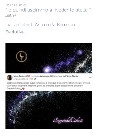
Post+audio
“..e quindi uscimmo a riveder le stelle..”
Lilith+
Liana Celesti Astrologa Karmico 
Evolutiva