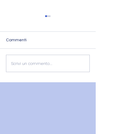
Commenti
L'ESPERIENZA DI
RECENSIONE
Scrivi un commento...
GABRIELLA
GABRIELLA