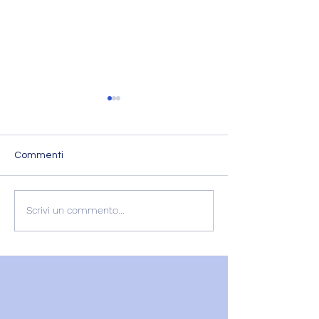
Commenti
L'ESPERIENZA DI
RECENSIONE
Scrivi un commento...
GABRIELLA
GABRIELLA