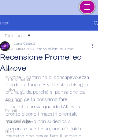
Post
Tutti i post
Liana Celesti
Tutti i post
10 mar 2024
Tempo di lettura: 1 min
Recensione Prometea
La Luna
Altrove
Lilith
A volte il cammino di consapevolezza 
Il tema natale
è arduo e lungo. A volte si ha bisogno 
I Libri
di una guida perché si pensa che da 
soli non ce la possiamo fare.
Recensioni
Il maestro arriva quando l'Allievo è 
Transiti
pronto dicono i maestri orientali.
Ma se l'allievo non si dedica a 
Pratiche Yoga
preparare se stesso, non c'è guida o 
Altro
maestro che possa fare il lavoro di 