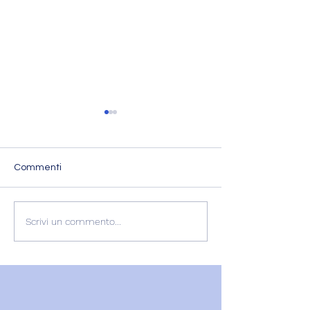
Commenti
L'ESPERIENZA DI
RECENSIONE
Scrivi un commento...
GABRIELLA
GABRIELLA