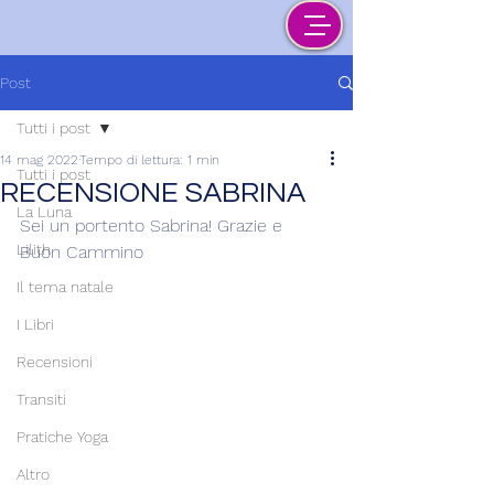
Post
Tutti i post
14 mag 2022
Tempo di lettura: 1 min
Tutti i post
RECENSIONE SABRINA
La Luna
Sei un portento Sabrina! Grazie e 
Lilith
Buon Cammino
Il tema natale
I Libri
Recensioni
Transiti
Pratiche Yoga
Altro