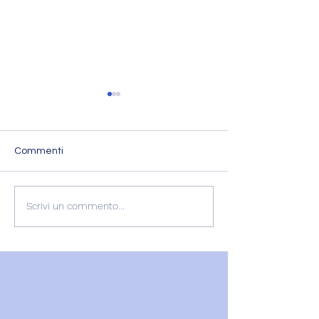
Commenti
L'ESPERIENZA DI
RECENSIONE
Scrivi un commento...
GABRIELLA
GABRIELLA