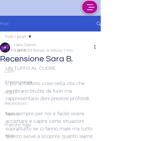
Post
Tutti i post
Liana Celesti
Tutti i post
3 set 2024
Tempo di lettura: 1 min
Recensione Sara B.
La Luna
UN TUFFO AL CUORE
Lilith
Il tema natale
E poi accadono cose nella vita che 
sembrano brutte da fuori ma 
I Libri
rappresentano doni preziosi profondi.
Recensioni
Non sempre per noi è facile vivere, 
Transiti
accettare e capire certe situazioni 
Pratiche Yoga
soprattutto se ci fanno male ma tutto 
Altro
questo serve a scoprire quanto siamo 