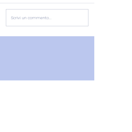
L'ESPERIENZA DI
RECENSIONE
Scrivi un commento...
GABRIELLA
GABRIELLA