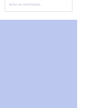
L'ESPERIENZA DI
RECENSIONE
Scrivi un commento...
GABRIELLA
GABRIELLA