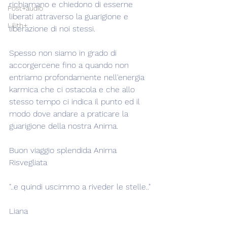
richiamano e chiedono di esserne 
Post+audio
liberati attraverso la guarigione e 
Lilith+
liberazione di noi stessi.
Spesso non siamo in grado di 
accorgercene fino a quando non 
entriamo profondamente nell'energia 
karmica che ci ostacola e che allo 
stesso tempo ci indica il punto ed il 
modo dove andare a praticare la 
guarigione della nostra Anima.
Buon viaggio splendida Anima 
Risvegliata
"..e quindi uscimmo a riveder le stelle.."
Liana