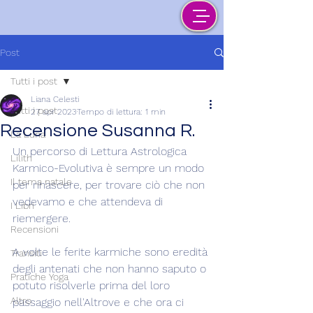
Post
Tutti i post
Liana Celesti
Tutti i post
27 apr 2023
Tempo di lettura: 1 min
Recensione Susanna R.
La Luna
Un percorso di Lettura Astrologica 
Lilith
Karmico-Evolutiva è sempre un modo 
Il tema natale
per rinascere, per trovare ciò che non 
vedevamo e che attendeva di 
I Libri
riemergere.
Recensioni
A volte le ferite karmiche sono eredità 
Transiti
degli antenati che non hanno saputo o 
Pratiche Yoga
potuto risolverle prima del loro 
Altro
passaggio nell'Altrove e che ora ci 