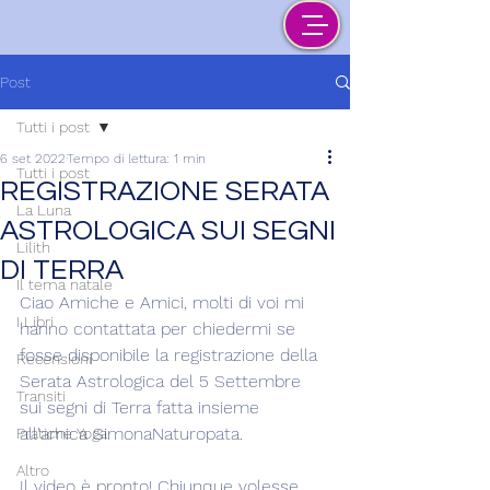
Post
Tutti i post
6 set 2022
Tempo di lettura: 1 min
Tutti i post
REGISTRAZIONE SERATA
La Luna
ASTROLOGICA SUI SEGNI
Lilith
DI TERRA
Il tema natale
Ciao Amiche e Amici, molti di voi mi 
I Libri
hanno contattata per chiedermi se 
fosse disponibile la registrazione della 
Recensioni
Serata Astrologica del 5 Settembre 
Transiti
sui segni di Terra fatta insieme 
all'amica SimonaNaturopata.
Pratiche Yoga
Altro
Il video è pronto! Chiunque volesse 