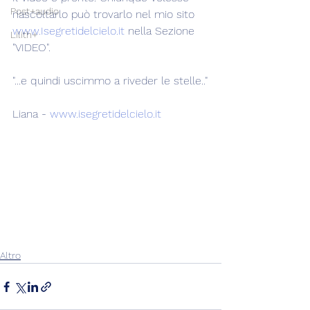
Post+audio
riascoltarlo può trovarlo nel mio sito 
www.Isegretidelcielo.it
 nella Sezione 
Lilith+
"VIDEO".
"...e quindi uscimmo a riveder le stelle.."
Liana - 
www.isegretidelcielo.it
Altro