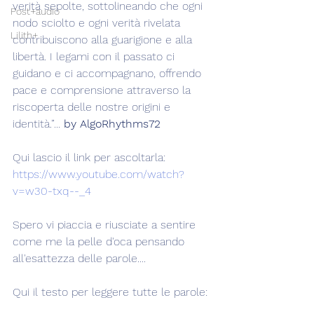
verità sepolte, sottolineando che ogni 
Post+audio
nodo sciolto e ogni verità rivelata 
Lilith+
contribuiscono alla guarigione e alla 
libertà. I legami con il passato ci 
guidano e ci accompagnano, offrendo 
pace e comprensione attraverso la 
riscoperta delle nostre origini e 
identità.”... 
by AlgoRhythms72
Qui lascio il link per ascoltarla: 
https://www.youtube.com/watch?
v=w30-txq--_4
Spero vi piaccia e riusciate a sentire 
come me la pelle d'oca pensando 
all'esattezza delle parole....
Qui il testo per leggere tutte le parole: