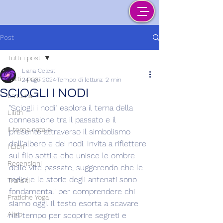
Post
Tutti i post
Liana Celesti
Tutti i post
24 ago 2024
Tempo di lettura: 2 min
SCIOGLI I NODI
La Luna
"Sciogli i nodi" esplora il tema della 
Lilith
connessione tra il passato e il 
Il tema natale
presente attraverso il simbolismo 
dell'albero e dei nodi. Invita a riflettere 
I Libri
sul filo sottile che unisce le ombre 
Recensioni
delle vite passate, suggerendo che le 
radici e le storie degli antenati sono 
Transiti
fondamentali per comprendere chi 
Pratiche Yoga
siamo oggi. Il testo esorta a scavare 
Altro
nel tempo per scoprire segreti e 