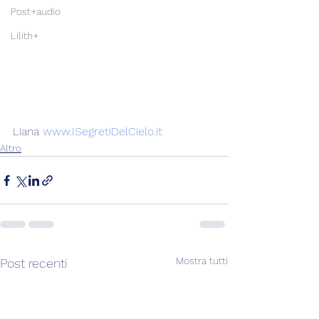
Post+audio
Lilith+
Liana 
www.ISegretiDelCielo.it
Altro
Mostra tutti
Post recenti