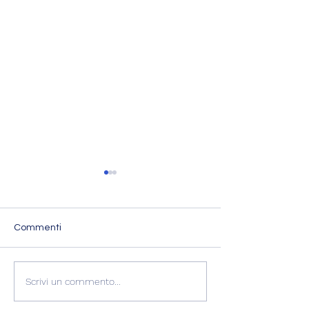
Commenti
L'Imperatore Adriano
Scrivi un commento...
🌑 OLTRE IL RIT
SEME DELLA T