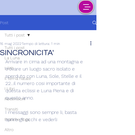
Post
Tutti i post
16 mag 2022
Tempo di lettura: 1 min
Tutti i post
SINCRONICITA'
La Luna
Arrivare in cima ad una montagna e 
Lilith
trovare un luogo sacro isolato e 
sperduto con Luna, Sole, Stelle e il 
Il tema natale
22...il numero cosi importante di 
I Libri
questa eclissi e Luna Piena e di 
questo anno.
Recensioni
Transiti
I messaggi sono sempre li, basta 
aprire gli occhi e vederli
Pratiche Yoga
Altro