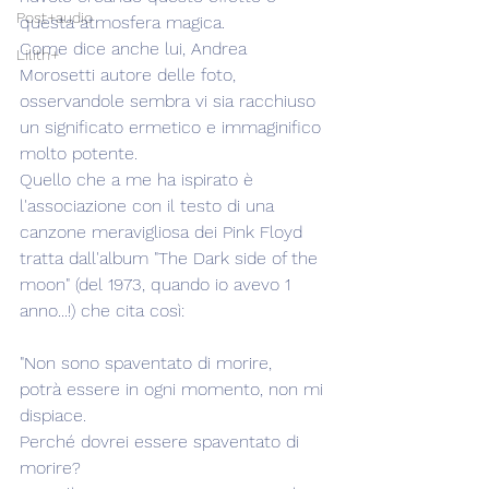
Post+audio
questa atmosfera magica.
Come dice anche lui, Andrea 
Lilith+
Morosetti autore delle foto, 
osservandole sembra vi sia racchiuso 
un significato ermetico e immaginifico 
molto potente.
Quello che a me ha ispirato è 
l'associazione con il testo di una 
canzone meravigliosa dei Pink Floyd 
tratta dall'album "The Dark side of the 
moon" (del 1973, quando io avevo 1 
anno...!) che cita così:
"Non sono spaventato di morire,
potrà essere in ogni momento, non mi 
dispiace.
Perché dovrei essere spaventato di 
morire?