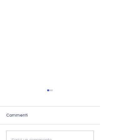
Commenti
L'Imperatore Adriano
Scrivi un commento...