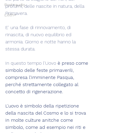
Post+audio
profumi, delle nascite in natura, della 
Primavera.
Lilith+
E' una fase di rinnovamento, di 
rinascita, di nuovo equilibrio ed 
armonia. Giorno e notte hanno la 
stessa durata.
In questo tempo l'Uovo 
è preso come 
simbolo delle feste primaverili, 
compresa l'imminente Pasqua, 
perché strettamente collegato al 
concetto di rigenerazione.
L'uovo è simbolo della ripetizione 
della nascita del Cosmo e lo si trova 
in molte culture anitche come 
simbolo, come ad esempio nei riti e 