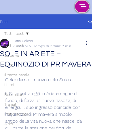
Post
Tutti i post
Liana Celesti
Tutti i post
20 mar 2025
Tempo di lettura: 2 min
SOLE IN ARIETE –
La Luna
EQUINOZIO DI PRIMAVERA
Lilith
Il tema natale
Celebriamo il nuovo ciclo Solare!
I Libri
Il Sole entra oggi in Ariete segno di 
Recensioni
fuoco, di forza, di nuova nascita, di 
Transiti
energia. Il suo ingresso coincide con 
l'Equinozio di Primavera simbolo 
Pratiche Yoga
antico della vita nuova che nasce, da 
Altro
cui parte la stagione dei fiori, dei 