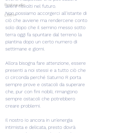
Post+audio
avere risvolti nel futuro.
Non possiamo accorgerci all'istante di 
Lilith+
ciò che avviene ma rendercene conto 
solo dopo che il semino messo sotto 
terra oggi fa spuntare dal terreno la 
piantina dopo un certo numero di 
settimane e giorni.
Allora bisogna fare attenzione, essere 
presenti a noi stessi e a tutto ciò che 
ci circonda perché Saturno R porta 
sempre prove e ostacoli da superare 
che, pur con fini nobili, rimangono 
sempre ostacoli che potrebbero 
creare problemi.
Il nostro Io ancora in un'energia 
intimista e delicata, presto dovrà 