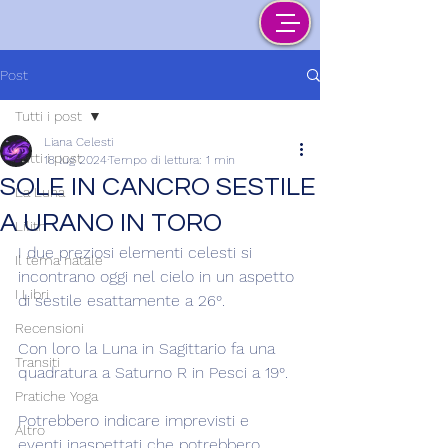
Post
Tutti i post
Liana Celesti
Tutti i post
18 lug 2024
Tempo di lettura: 1 min
SOLE IN CANCRO SESTILE
La Luna
A URANO IN TORO
Lilith
I due preziosi elementi celesti si 
Il tema natale
incontrano oggi nel cielo in un aspetto 
I Libri
di sestile esattamente a 26°.
Recensioni
Con loro la Luna in Sagittario fa una 
Transiti
quadratura a Saturno R in Pesci a 19°.
Pratiche Yoga
Potrebbero indicare imprevisti e 
Altro
eventi inaspettati che potrebbero 