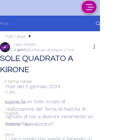
Post
Tutti i post
Liana Celesti
Tutti i post
4 gen 2024
Tempo di lettura: 2 min
SOLE QUADRATO A
La Luna
KIRONE
Lilith
Il tema natale
Post del 5 gennaio 2024
I Libri
Come fa un Sole, scopo di 
Recensioni
realizzazione del Tema di Nascita di 
Transiti
ognuno di noi, a divenire veramente se 
stesso? A realizzarsi?
Pratiche Yoga
Altro
L'unico modo che esiste è facendo un 