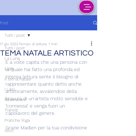
Post
Tutti i post
17 giu 2022
Tempo di lettura: 1 min
Tutti i post
TEMA NATALE ARTISTICO
La Luna
E a volte capita che una persona con 
Lilith
la quale hai fatto una profonda ed 
intensa lettura sente il bisogno di 
Il tema natale
rappresentare quanto detto anche 
I Libri
artisticamente, avvalendosi della 
bravura di un'artista molto sensibile e 
Recensioni
"connessa" e venga fuori un 
Transiti
capolavoro del genere.
Pratiche Yoga
Grazie Madlen per la tua condivisione
Altro