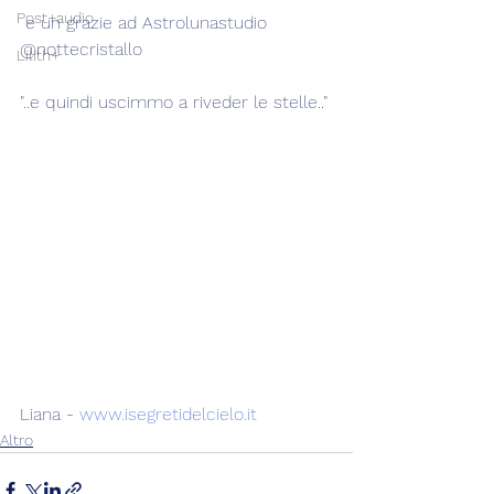
Post+audio
 e un grazie ad Astrolunastudio 
@nottecristallo
Lilith+
"..e quindi uscimmo a riveder le stelle.."
Liana - 
www.isegretidelcielo.it
Altro