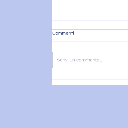
Commenti
Scrivi un commento...
VENERE IN BILANCIA – 6
agosto