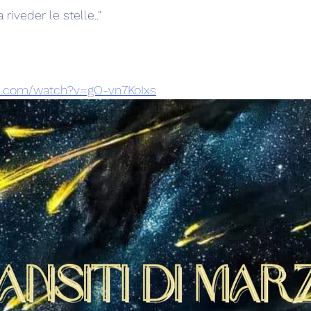
riveder le stelle.."
e.com/watch?v=gO-vn7KoIxs