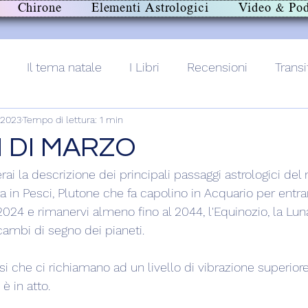
Chirone
Elementi Astrologici
Video & Pod
Il tema natale
I Libri
Recensioni
Transi
 2023
Tempo di lettura: 1 min
lith+
I DI MARZO
rai la descrizione dei principali passaggi astrologici de
a in Pesci, Plutone che fa capolino in Acquario per entrar
024 e rimanervi almeno fino al 2044, l'Equinozio, la Luna
cambi di segno dei pianeti.
nsi che ci richiamano ad un livello di vibrazione superiore
è in atto.