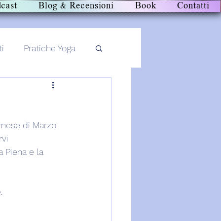
cast
Blog & Recensioni
Book
Contatti
ti
Pratiche Yoga
l mese di Marzo 
vi 
 Piena e la 
.