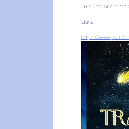
"..e quindi uscimmo a 
Liana 
https://www.youtub