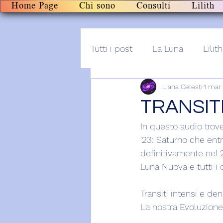
Home Page
Chi sono
Consulti
Lilith
Tutti i post
La Luna
Lilith
Liana Celesti
1 mar
Altro
Post+audio
Li
TRANSIT
In questo audio trove
'23: Saturno che entr
definitivamente nel 2
Luna Nuova e tutti i 
Transiti intensi e de
La nostra Evoluzione 