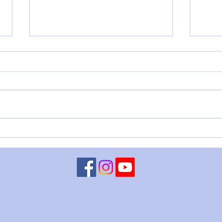
LUNA CONGIUNTA A
MART
CHIRONE RETROGRADO - 5
– 4 
agosto