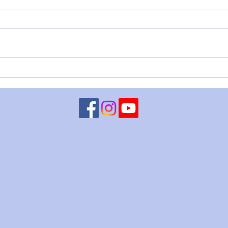
L'Imperatore Adriano
🌑 O
DEL
DIR