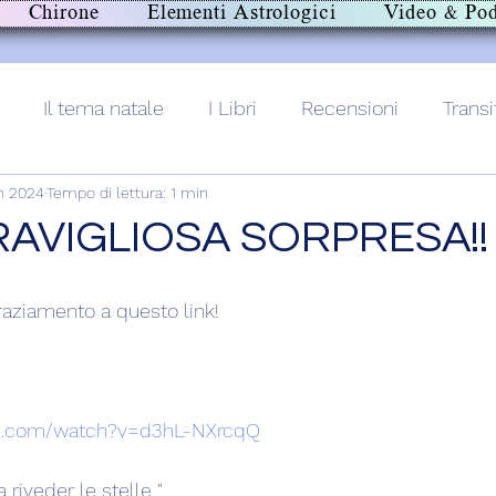
Chirone
Elementi Astrologici
Video & Pod
Il tema natale
I Libri
Recensioni
Transi
n 2024
Tempo di lettura: 1 min
lith+
AVIGLIOSA SORPRESA!!
graziamento a questo link!
be.com/watch?v=d3hL-NXrcqQ
riveder le stelle.."