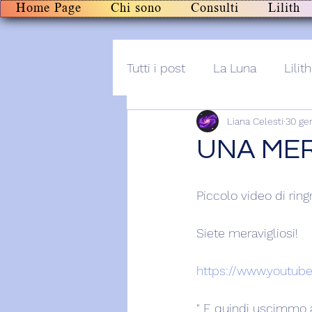
Home Page
Chi sono
Consulti
Lilith
Tutti i post
La Luna
Lilith
Liana Celesti
30 ge
Altro
Post+audio
Li
UNA MER
Piccolo video di rin
Siete meravigliosi!
https://www.youtu
"..E quindi uscimmo a 