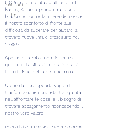
Il Signore che aiuta ad affrontare il 
Post+audio
karma, Saturno, prende tra le sue 
Lilith+
braccia le nostre fatiche e debolezze, 
il nostro sconforto di fronte alle 
difficoltà da superare per aiutarci a 
trovare nuova linfa e proseguire nel 
viaggio.
Spesso ci sembra non finisca mai 
quella certa situazione ma in realtà 
tutto finisce, nel bene o nel male.
Urano dal Toro apporta voglia di 
trasformazione concreta, tranquillità 
nell'affrontare le cose, e il bisogno di 
trovare appagamento riconoscendo il 
nostro vero valore.
Poco distanti 1° avanti Mercurio ormai 