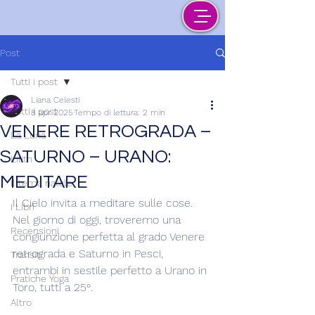
Post
Tutti i post
Liana Celesti
Tutti i post
8 apr 2025
Tempo di lettura: 2 min
VENERE RETROGRADA –
La Luna
SATURNO – URANO:
Lilith
MEDITARE
Il tema natale
Il Cielo invita a meditare sulle cose. 
I Libri
Nel giorno di oggi, troveremo una 
Recensioni
congiunzione perfetta al grado Venere 
retrograda e Saturno in Pesci, 
Transiti
entrambi in sestile perfetto a Urano in 
Pratiche Yoga
Toro, tutti a 25°.
Altro