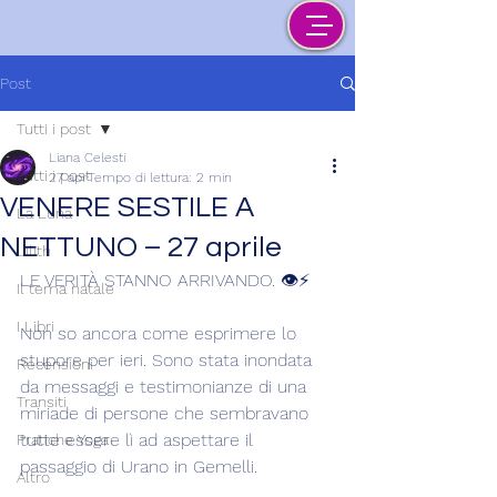
Post
Tutti i post
Liana Celesti
Tutti i post
27 apr
Tempo di lettura: 2 min
VENERE SESTILE A
La Luna
NETTUNO – 27 aprile
Lilith
LE VERITÀ STANNO ARRIVANDO. 👁️⚡️
Il tema natale
I Libri
Non so ancora come esprimere lo 
stupore per ieri. Sono stata inondata 
Recensioni
da messaggi e testimonianze di una 
Transiti
miriade di persone che sembravano 
tutte essere lì ad aspettare il 
Pratiche Yoga
passaggio di Urano in Gemelli.
Altro