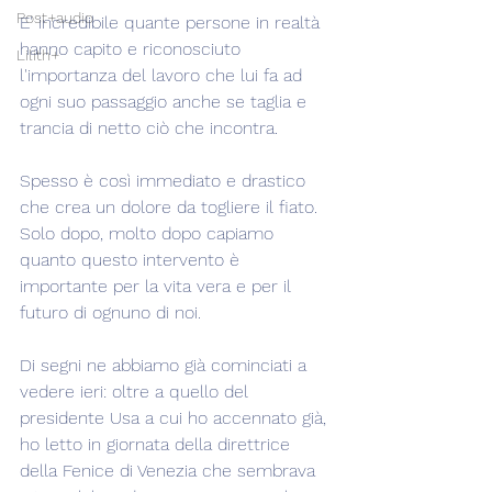
Post+audio
E' incredibile quante persone in realtà 
hanno capito e riconosciuto 
Lilith+
l'importanza del lavoro che lui fa ad 
ogni suo passaggio anche se taglia e 
trancia di netto ciò che incontra.
Spesso è così immediato e drastico 
che crea un dolore da togliere il fiato. 
Solo dopo, molto dopo capiamo 
quanto questo intervento è 
importante per la vita vera e per il 
futuro di ognuno di noi.
Di segni ne abbiamo già cominciati a 
vedere ieri: oltre a quello del 
presidente Usa a cui ho accennato già, 
ho letto in giornata della direttrice 
della Fenice di Venezia che sembrava 