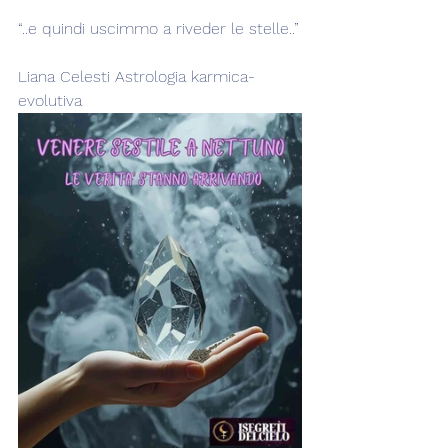
“..e quindi uscimmo a riveder le stelle..”
Liana Celesti Astrologia karmica-
evolutiva