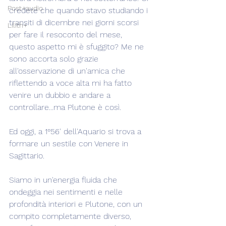
Post+audio
credete che quando stavo studiando i 
transiti di dicembre nei giorni scorsi 
Lilith+
per fare il resoconto del mese, 
questo aspetto mi è sfuggito? Me ne 
sono accorta solo grazie 
all'osservazione di un'amica che 
riflettendo a voce alta mi ha fatto 
venire un dubbio e andare a 
controllare...ma Plutone è così.
Ed oggi, a 1°56' dell'Aquario si trova a 
formare un sestile con Venere in 
Sagittario.
Siamo in un'energia fluida che 
ondeggia nei sentimenti e nelle 
profondità interiori e Plutone, con un 
compito completamente diverso, 