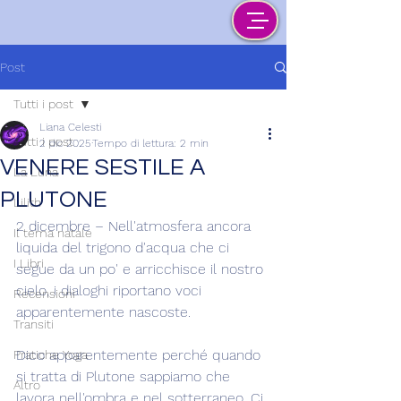
Post
Tutti i post
Liana Celesti
Tutti i post
2 dic 2025
Tempo di lettura: 2 min
VENERE SESTILE A
La Luna
PLUTONE
Lilith
2 dicembre – Nell'atmosfera ancora 
Il tema natale
liquida del trigono d'acqua che ci 
I Libri
segue da un po' e arricchisce il nostro 
cielo, i dialoghi riportano voci 
Recensioni
apparentemente nascoste.
Transiti
Dico apparentemente perché quando 
Pratiche Yoga
si tratta di Plutone sappiamo che 
Altro
lavora nell'ombra e nel sotterraneo. Ci 