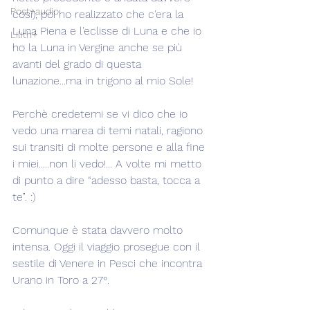
Post+audio
così), poi ho realizzato che c'era la 
Luna Piena e l'eclisse di Luna e che io 
Lilith+
ho la Luna in Vergine anche se più 
avanti del grado di questa 
lunazione...ma in trigono al mio Sole!
Perchè credetemi se vi dico che io 
vedo una marea di temi natali, ragiono 
sui transiti di molte persone e alla fine 
i miei.....non li vedo!... A volte mi metto 
di punto a dire “adesso basta, tocca a 
te”. :)
Comunque è stata davvero molto 
intensa. Oggi il viaggio prosegue con il 
sestile di Venere in Pesci che incontra 
Urano in Toro a 27°.