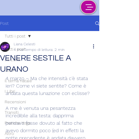
Post
Tutti i post
Liana Celesti
Tutti i post
4 mar
Tempo di lettura: 2 min
VENERE SESTILE A
La Luna
URANO
Lilith
4 marzo – Ma che intensità c'è stata 
Il tema natale
ieri? Come vi siete sentite? Come è 
I Libri
andata questa lunazione con eclisse?
Recensioni
A me è venuta una pesantezza 
Transiti
incredibile alla testa: dapprima 
pensavo fosse dovuto al fatto che 
Pratiche Yoga
avevo dormito poco (ed in effetti la 
Altro
notte precedente è andata davvero 