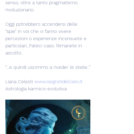
senso, oltre a tanto pragmatismo 
rivoluzionario.
Oggi potrebbero accendersi delle 
“spie” in voi che vi fanno vivere 
percezioni o esperienze inconsuete e 
particolari...Fateci caso. Rimanete in 
ascolto.
“...e quindi uscimmo a riveder le stelle..”
Liana Celesti 
www.isegretidelcielo.it
Astrologia karmico-evolutiva