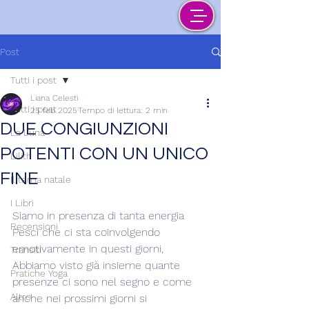
Post
Tutti i post
Liana Celesti
Tutti i post
25 feb 2025
Tempo di lettura: 2 min
DUE CONGIUNZIONI
La Luna
POTENTI CON UN UNICO
Lilith
FINE
Il tema natale
I Libri
Siamo in presenza di tanta energia 
Recensioni
Pesci che ci sta coinvolgendo 
emotivamente in questi giorni, 
Transiti
Abbiamo visto già insieme quante 
Pratiche Yoga
presenze ci sono nel segno e come 
Altro
anche nei prossimi giorni si 