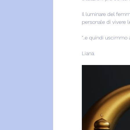
Il luminare del femm
personale di vivere 
"..e quindi uscimmo a 
Liana 