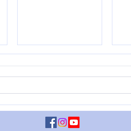
LUNA NUOVA IN CANCRO:
LUN
LA PRESENZA DI MERCURIO
CAP
– del 14 luglio
ENTR
giug