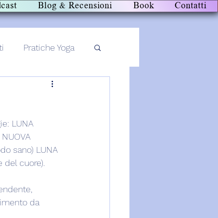
cast
Blog & Recensioni
Book
Contatti
ti
Pratiche Yoga
gie: LUNA 
NA NUOVA 
modo sano) LUNA 
 del cuore).
endente, 
erimento da 