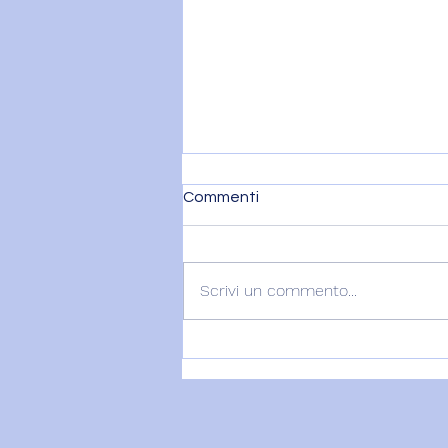
Commenti
Scrivi un commento...
LUNA PIENA IN AQUARIO –
29 luglio