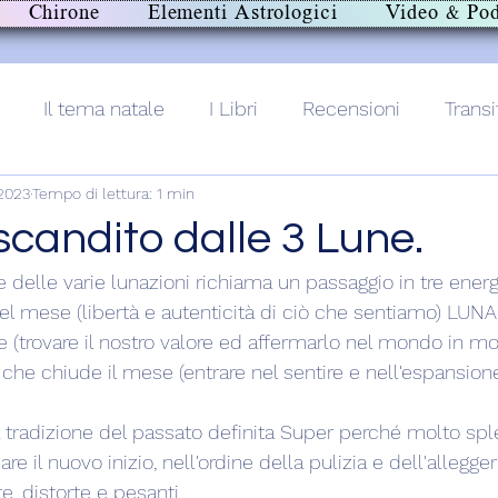
Chirone
Elementi Astrologici
Video & Pod
Il tema natale
I Libri
Recensioni
Transi
 2023
Tempo di lettura: 1 min
lith+
scandito dalle 3 Lune.
e delle varie lunazioni richiama un passaggio in tre ener
del mese (libertà e autenticità di ciò che sentiamo) LU
 (trovare il nostro valore ed affermarlo nel mondo in 
 che chiude il mese (entrare nel sentire e nell'espansione
la tradizione del passato definita Super perché molto spl
re il nuovo inizio, nell'ordine della pulizia e dell'allegg
e, distorte e pesanti. 