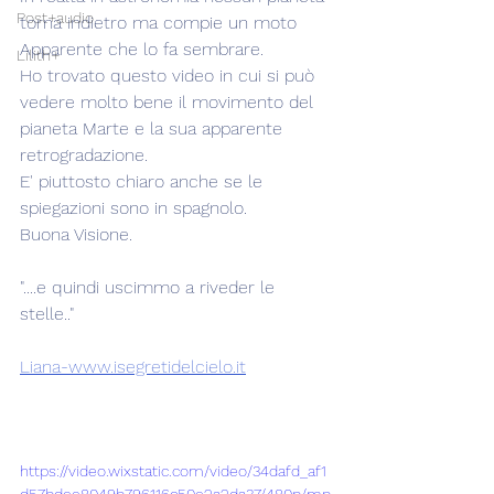
Post+audio
torna indietro ma compie un moto 
Apparente che lo fa sembrare.
Lilith+
Ho trovato questo video in cui si può 
vedere molto bene il movimento del 
pianeta Marte e la sua apparente 
retrogradazione.
E' piuttosto chiaro anche se le 
spiegazioni sono in spagnolo.
Buona Visione.
"....e quindi uscimmo a riveder le 
stelle.."
Liana-www.isegretidelcielo.it
https://video.wixstatic.com/video/34dafd_af1