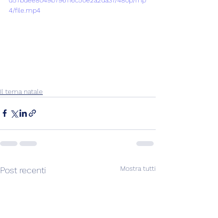
d57bdee8049b796116c50e2a2da37/480p/mp
4/file.mp4
Il tema natale
Mostra tutti
Post recenti