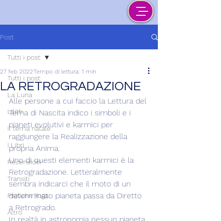
Post
Tutti i post
27 feb 2022
Tempo di lettura: 1 min
Tutti i post
LA RETROGRADAZIONE
La Luna
Alle persone a cui faccio la Lettura del 
Lilith
Tema di Nascita indico i simboli e i 
pianeti evolutivi e karmici per 
Il tema natale
raggiungere la Realizzazione della 
I Libri
propria Anima.
Uno di questi elementi karmici è la 
Recensioni
Retrogradazione. Letteralmente 
Transiti
sembra indicarci che il moto di un 
determinato pianeta passa da Diretto 
Pratiche Yoga
a Retrogrado. 
Altro
In realtà in astronomia nessun pianeta 