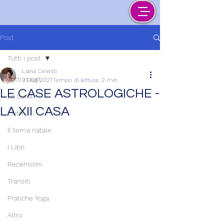
Post
Tutti i post
Liana Celesti
Tutti i post
21 lug 2021
Tempo di lettura: 2 min
LE CASE ASTROLOGICHE -
La Luna
LA XII CASA
Lilith
Il tema natale
I Libri
Recensioni
Transiti
Pratiche Yoga
Altro