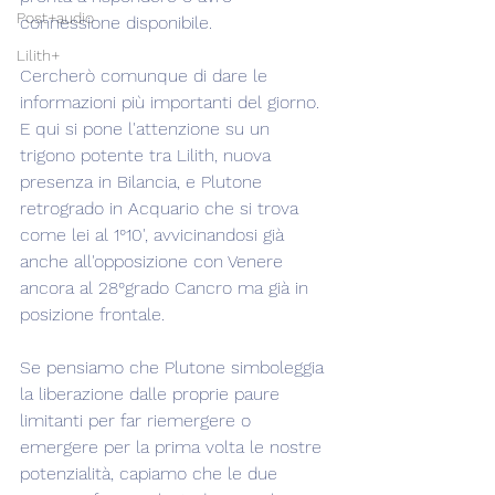
Post+audio
connessione disponibile.
Lilith+
Cercherò comunque di dare le 
informazioni più importanti del giorno. 
E qui si pone l'attenzione su un 
trigono potente tra Lilith, nuova 
presenza in Bilancia, e Plutone 
retrogrado in Acquario che si trova 
come lei al 1°10', avvicinandosi già 
anche all'opposizione con Venere 
ancora al 28°grado Cancro ma già in 
posizione frontale.
Se pensiamo che Plutone simboleggia 
la liberazione dalle proprie paure 
limitanti per far riemergere o 
emergere per la prima volta le nostre 
potenzialità, capiamo che le due 