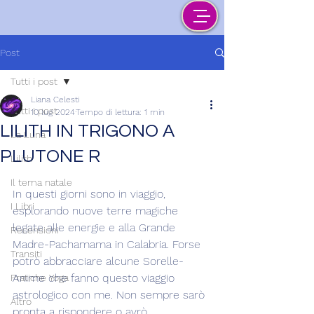
Post
Tutti i post
Liana Celesti
Tutti i post
10 lug 2024
Tempo di lettura: 1 min
LILITH IN TRIGONO A
La Luna
PLUTONE R
Lilith
Il tema natale
In questi giorni sono in viaggio, 
I Libri
esplorando nuove terre magiche 
legate alle energie e alla Grande 
Recensioni
Madre-Pachamama in Calabria. Forse 
Transiti
potrò abbracciare alcune Sorelle-
Anime che fanno questo viaggio 
Pratiche Yoga
astrologico con me. Non sempre sarò 
Altro
pronta a rispondere o avrò 