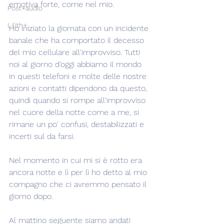
emotiva forte, come nel mio.
Post+audio
Lilith+
Ho iniziato la giornata con un incidente 
banale che ha comportato il decesso 
del mio cellulare all'improvviso. Tutti 
noi al giorno d'oggi abbiamo il mondo 
in questi telefoni e molte delle nostre 
azioni e contatti dipendono da questo, 
quindi quando si rompe all'improvviso 
nel cuore della notte come a me, si 
rimane un po' confusi, destabilizzati e 
incerti sul da farsi.
Nel momento in cui mi si è rotto era 
ancora notte e lì per lì ho detto al mio 
compagno che ci avremmo pensato il 
giorno dopo.
Al mattino seguente siamo andati 