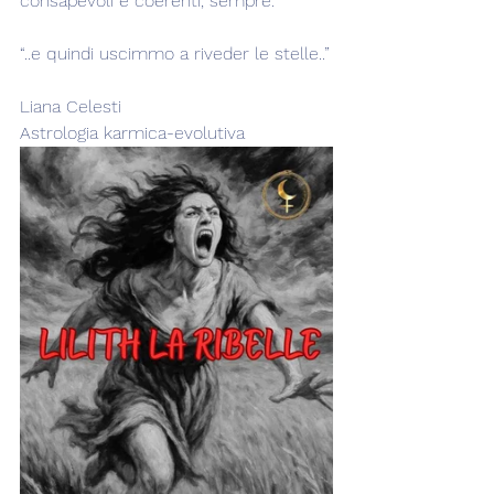
consapevoli e coerenti, sempre.
“..e quindi uscimmo a riveder le stelle..”
Liana Celesti
Astrologia karmica-evolutiva