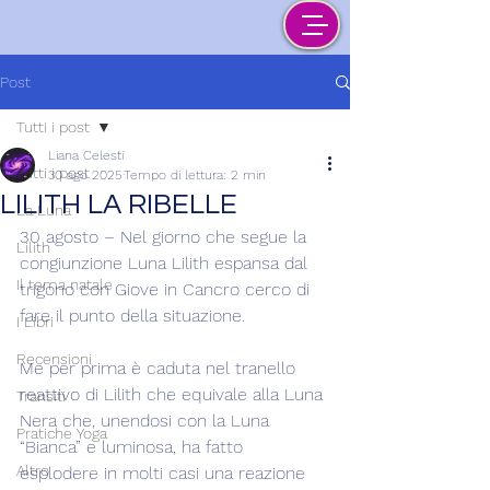
Post
Tutti i post
Liana Celesti
Tutti i post
30 ago 2025
Tempo di lettura: 2 min
LILITH LA RIBELLE
La Luna
30 agosto – Nel giorno che segue la 
Lilith
congiunzione Luna Lilith espansa dal 
Il tema natale
trigono con Giove in Cancro cerco di 
fare il punto della situazione.
I Libri
Recensioni
Me per prima è caduta nel tranello 
reattivo di Lilith che equivale alla Luna 
Transiti
Nera che, unendosi con la Luna 
Pratiche Yoga
“Bianca” e luminosa, ha fatto 
Altro
esplodere in molti casi una reazione 