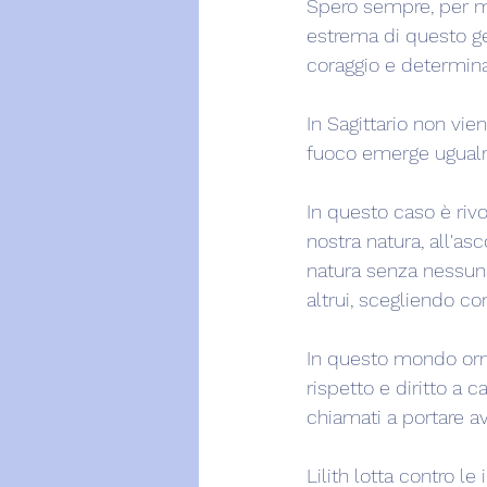
Spero sempre, per me 
estrema di questo ge
coraggio e determinaz
In Sagittario non vie
fuoco emerge ugualm
In questo caso è rivol
nostra natura, all'asc
natura senza nessuna
altrui, scegliendo co
In questo mondo orma
rispetto e diritto a 
chiamati a portare ava
Lilith lotta contro le