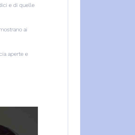
dici e di quelle 
 mostrano ai 
ia aperte e 