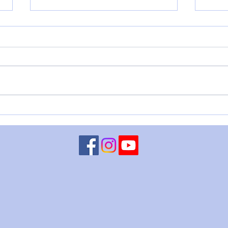
LUNA CONGIUNTA A
MART
CHIRONE RETROGRADO - 5
– 4 
agosto