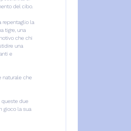
mento del cibo.
 repentaglio la 
 tigre, una 
 motivo che chi 
tidire una 
nti e 
 naturale che 
no queste due 
n gioco la sua 