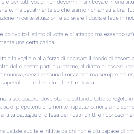
e per tutti voi, di non dovermi mai ritrovare in una sit
nere, ma ugualmente so che siamo richiamati a tirar fuor
ione in certe situazioni e ad avere fiducia e fede in noi.
ne coinvolto l'istinto di lotta e di attacco ma essendo un'
ente una certa carica.
ta alla voglia e alla forza di ricercare il modo di essere a
olto delle nostre parti più interne, al diritto di essere libe
 rinuncia, senza nessuna limitazione ma sempre nel rispe
nsapevolmente il modo e lo stile di vita.
i a soqquadro, dove stanno saltando tutte le regole int
causa di prepotenti che non le rispettano, noi siamo semp
nti la battaglia di difesa dei nostri diritti e riconoscimen
 ingiustizie subite e inflitte da chi non è più capace di ri