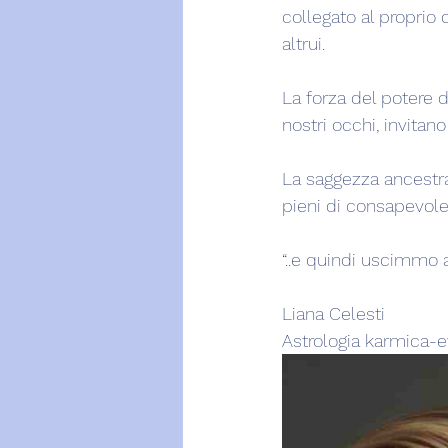
collegato al proprio c
altrui.
La forza del potere d
nostri occhi, invitano 
La saggezza ancestra
pieni di consapevole
“..e quindi uscimmo a 
Liana Celesti
Astrologia karmica-e