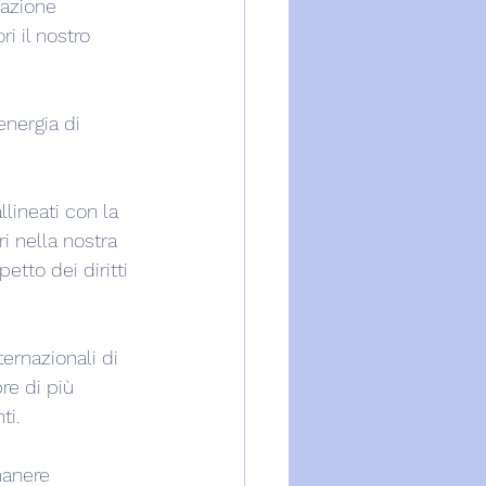
uazione 
i il nostro 
energia di 
llineati con la 
ri nella nostra 
tto dei diritti 
ernazionali di 
re di più 
ti.
manere 