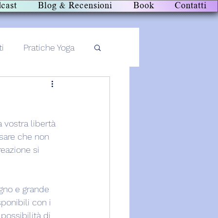
cast
Blog & Recensioni
Book
Contatti
ti
Pratiche Yoga
 vostra libertà 
nsare che non 
reazione si 
gno e grande 
ponibili con i 
possibilità di 