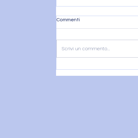
Commenti
Scrivi un commento...
VENERE IN BILANCIA – 6
agosto