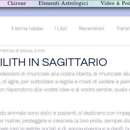
Chirone
Elementi Astrologici
Video & Pod
Il tema natale
I Libri
Recensioni
Transi
r
Tempo di lettura: 2 min
lith+
ILITH IN SAGITTARIO
essero di rinunciare alla vostra libertà, di rinunciare alla
o, di agire, per sottostare a regole e modi di vedere e pe
on rispondono alle vostre idee e al vostro sentire, quale 
?
animale sono dolci e pazienti, si dedicano con impe
per nutrire, proteggere e crescere la loro prole, sempre dis
are loro le regole sociali e di sopravvivenza e a dargli la 