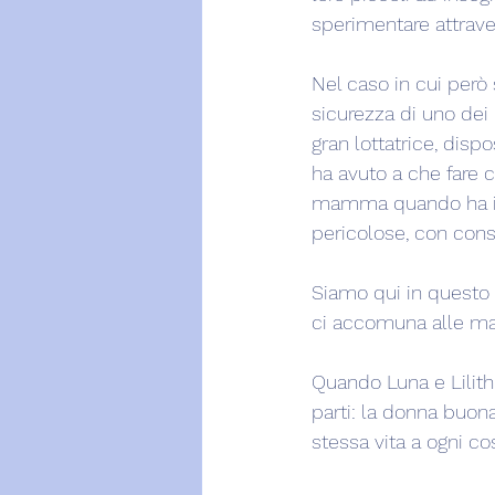
sperimentare attraver
Nel caso in cui però
sicurezza di uno dei
gran lottatrice, disp
ha avuto a che fare 
mamma quando ha i s
pericolose, con con
Siamo qui in questo 
ci accomuna alle m
Quando Luna e Lilith 
parti: la donna buona
stessa vita a ogni co