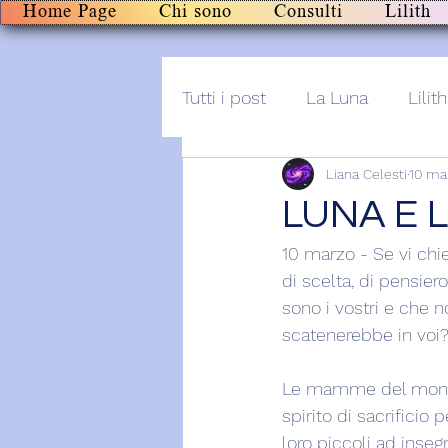
Home Page
Chi sono
Consulti
Lilith
Tutti i post
La Luna
Lilith
Liana Celesti
10 ma
Altro
Post+audio
Li
LUNA E L
10 marzo - Se vi chied
di scelta, di pensier
sono i vostri e che n
scatenerebbe in voi
Le mamme del mondo 
spirito di sacrificio 
loro piccoli ad insegn