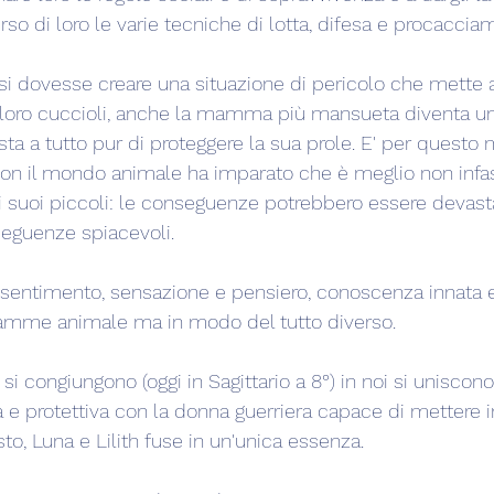
so di loro le varie tecniche di lotta, difesa e procaccia
 si dovesse creare una situazione di pericolo che mette a
 loro cuccioli, anche la mamma più mansueta diventa una
osta a tutto pur di proteggere la sua prole. E' per questo
con il mondo animale ha imparato che è meglio non infas
uoi piccoli: le conseguenze potrebbero essere devasta
seguenze spiacevoli.
sentimento, sensazione e pensiero, conoscenza innata e
amme animale ma in modo del tutto diverso.
si congiungono (oggi in Sagittario a 8°) in noi si unisco
 e protettiva con la donna guerriera capace di mettere i
sto, Luna e Lilith fuse in un'unica essenza.