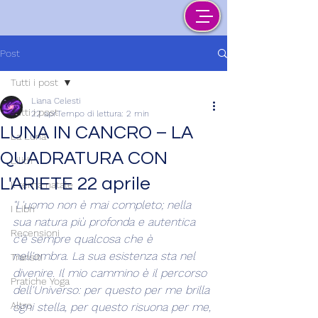
Post
Tutti i post
Liana Celesti
Tutti i post
22 apr
Tempo di lettura: 2 min
LUNA IN CANCRO – LA
La Luna
QUADRATURA CON
Lilith
L'ARIETE 22 aprile
Il tema natale
"L'uomo non è mai completo; nella 
I Libri
sua natura più profonda e autentica 
Recensioni
c'è sempre qualcosa che è 
nell'ombra. La sua esistenza sta nel 
Transiti
divenire. Il mio cammino è il percorso 
Pratiche Yoga
dell'Universo: per questo per me brilla 
Altro
ogni stella, per questo risuona per me, 