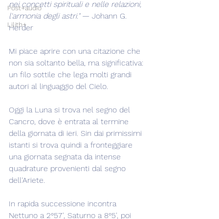
nei concetti spirituali e nelle relazioni, 
Post+audio
l'armonia degli astri."
 — Johann G. 
Lilith+
Herder
Mi piace aprire con una citazione che 
non sia soltanto bella, ma significativa: 
un filo sottile che lega molti grandi 
autori al linguaggio del Cielo.
Oggi la Luna si trova nel segno del 
Cancro, dove è entrata al termine 
della giornata di ieri. Sin dai primissimi 
istanti si trova quindi a fronteggiare 
una giornata segnata da intense 
quadrature provenienti dal segno 
dell'Ariete.
In rapida successione incontra 
Nettuno a 2°57', Saturno a 8°5', poi 