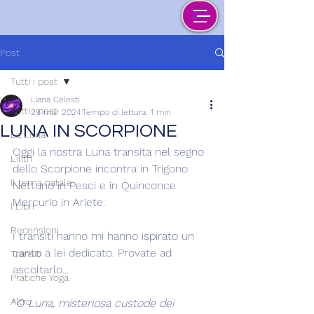
Post
Tutti i post
Liana Celesti
Tutti i post
29 mar 2024
Tempo di lettura: 1 min
LUNA IN SCORPIONE
La Luna
Oggi la nostra Luna transita nel segno 
Lilith
dello Scorpione incontra in Trigono 
Il tema natale
Nettuno in Pesci e in Quinconce 
Mercurio in Ariete.
I Libri
Recensioni
I transiti hanno mi hanno ispirato un 
canto a lei dedicato. Provate ad 
Transiti
ascoltarlo...
Pratiche Yoga
Altro
“
O Luna, misteriosa custode dei 