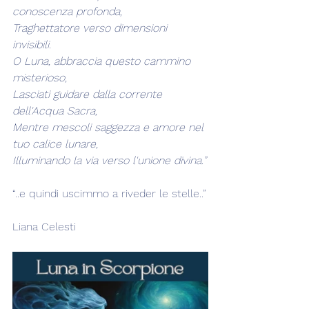
conoscenza profonda,
Traghettatore verso dimensioni 
invisibili.
O Luna, abbraccia questo cammino 
misterioso,
Lasciati guidare dalla corrente 
dell'Acqua Sacra,
Mentre mescoli saggezza e amore nel 
tuo calice lunare,
Illuminando la via verso l'unione divina.”
“..e quindi uscimmo a riveder le stelle..”
Liana Celesti