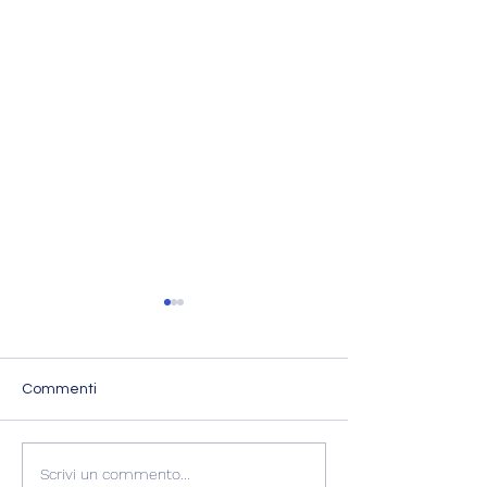
Commenti
LUNA NUOVA IN
LUNA PIENA IN
Scrivi un commento...