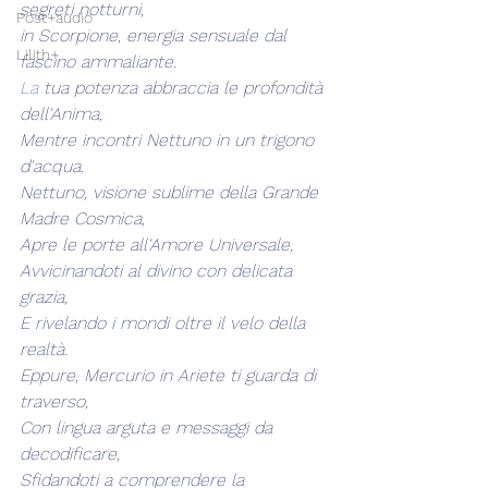
segreti notturni,
Post+audio
in Scorpione, energia sensuale dal 
Lilith+
fascino ammaliante.
La
 tua potenza abbraccia le profondità 
dell'Anima,
Mentre incontri Nettuno in un trigono 
d'acqua.
Nettuno, visione sublime della Grande 
Madre Cosmica,
Apre le porte all'Amore Universale,
Avvicinandoti al divino con delicata 
grazia,
E rivelando i mondi oltre il velo della 
realtà.
Eppure, Mercurio in Ariete ti guarda di 
traverso,
Con lingua arguta e messaggi da 
decodificare,
Sfidandoti a comprendere la 