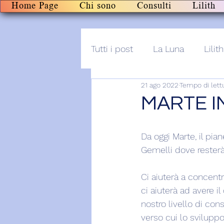
Home Page
Chi sono
Consulti
Lilith
Tutti i post
La Luna
Lilith
21 ago 2022
Tempo di lettu
Altro
Post+audio
Li
MARTE I
Da oggi Marte, il pia
Gemelli dove resterà 
Ci aiuterà a concentr
ci aiuterà ad avere i
nostro livello di con
verso cui lo svilupp