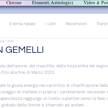
Chirone
Elementi Astrologici
Video & Pod
Il tema natale
I Libri
Recensioni
Transi
ra: 1 min
lith+
N GEMELLI
neta dell'azione, del maschile, della forza entra nel segn
fino alla fine di Marzo 2023.
are la giusta energia nel cammino di chiarificazione dell
l coraggio di mettere in pratica i cambiamenti necessari af
sapevolezza raggiunga un livello superiore verso la fase d
o globale delle Anime è chiamato ad andare.