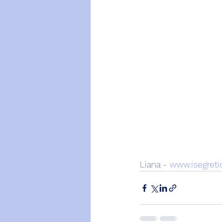
Liana - 
www.isegretid