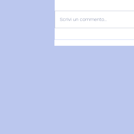
Scrivi un commento...
PORTALE 8/8: SI MOSTRA
L'AQUILONE E... - 8 agosto