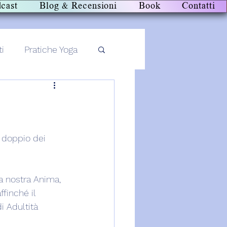
cast
Blog & Recensioni
Book
Contatti
ti
Pratiche Yoga
o doppio dei 
a nostra Anima, 
finché il 
i Adultità 