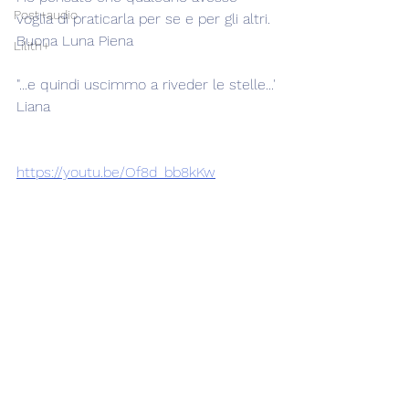
Post+audio
voglia di praticarla per se e per gli altri.
Buona Luna Piena
Lilith+
"...e quindi uscimmo a riveder le stelle...'
Liana
https://youtu.be/Of8d_bb8kKw