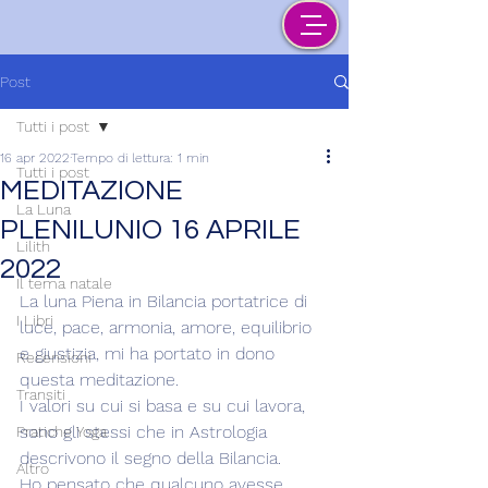
Post
Tutti i post
16 apr 2022
Tempo di lettura: 1 min
Tutti i post
MEDITAZIONE
La Luna
PLENILUNIO 16 APRILE
Lilith
2022
Il tema natale
La luna Piena in Bilancia portatrice di 
I Libri
luce, pace, armonia, amore, equilibrio 
e giustizia, mi ha portato in dono 
Recensioni
questa meditazione.
Transiti
I valori su cui si basa e su cui lavora, 
sono gli stessi che in Astrologia 
Pratiche Yoga
descrivono il segno della Bilancia.
Altro
Ho pensato che qualcuno avesse 