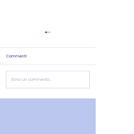
Commenti
L'Imperatore Ad
22 Luglio - Il Sacro
Scrivi un commento...
Femminile