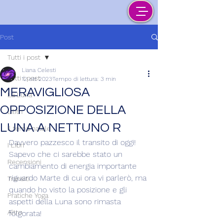
Post
Tutti i post
Liana Celesti
Tutti i post
12 ott 2023
Tempo di lettura: 3 min
MERAVIGLIOSA
La Luna
OPPOSIZIONE DELLA
Lilith
LUNA A NETTUNO R
Il tema natale
Davvero pazzesco il transito di oggi! 
I Libri
Sapevo che ci sarebbe stato un 
Recensioni
cambiamento di energia importante 
riguardo Marte di cui ora vi parlerò, ma 
Transiti
quando ho visto la posizione e gli 
Pratiche Yoga
aspetti della Luna sono rimasta 
Altro
folgorata!