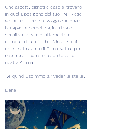
Che aspetti, pianeti e case si trovano 
in quella posizione del tuo TN? Riesci 
ad intuire il loro messaggio? Allenare 
la capacità percettiva, intuitiva e 
sensitiva servirà esattamente a 
comprendere ciò che l'Universo ci 
chiede attraverso il Tema Natale per 
mostrare il cammino scelto dalla 
nostra Anima.  
“..e quindi uscimmo a riveder le stelle..”
Liana  