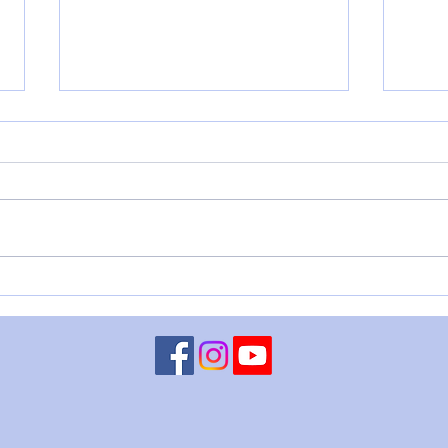
VENERE IN BILANCIA – 6
LUN
agosto
CHI
ago