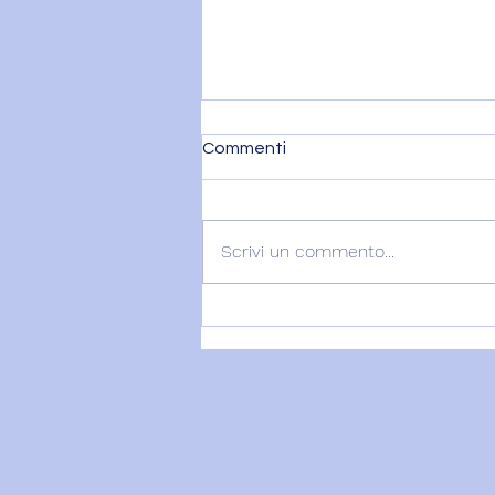
Commenti
Scrivi un commento...
VENERE IN BILANCIA E IL
DITO DI DIO - 7 agosto