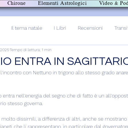
Chirone
Elementi Astrologici
Video & Pod
Il tema natale
I Libri
Recensioni
Transi
 2025
Tempo di lettura: 1 min
lith+
O ENTRA IN SAGITTARI
'incontro con Nettuno in trigono allo stesso grado anare
o entra nell'energia del segno che di fatto è un all'oppost
rio stesso governa.
molto dissimili, a differenza di altri, anche se mostrano
ianeti che li rappresentano, in particolare dal governator