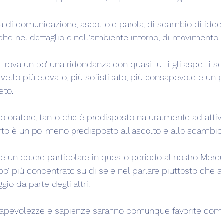
 di comunicazione, ascolto e parola, di scambio di idee, 
rche nel dettaglio e nell'ambiente intorno, di movimento
o trova un po' una ridondanza con quasi tutti gli aspetti s
livello più elevato, più sofisticato, più consapevole e un 
to.
avo oratore, tanto che è predisposto naturalmente ad attivi
to è un po' meno predisposto all'ascolto e allo scambio 
 un colore particolare in questo periodo al nostro Merc
o' più concentrato su di se e nel parlare piuttosto che a
io da parte degli altri.
nsapevolezze e sapienze saranno comunque favorite co