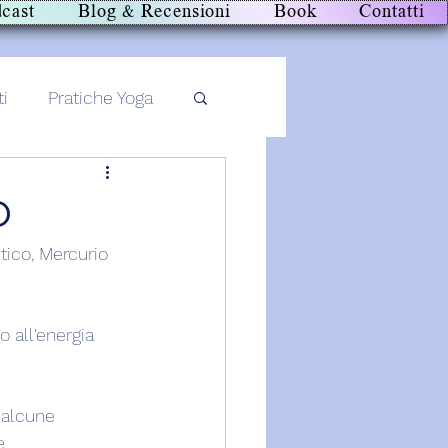
cast
Blog & Recensioni
Book
Contatti
ti
Pratiche Yoga
O
tico, Mercurio 
o all'energia 
 alcune 
e.