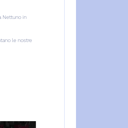
a Nettuno in 
tano le nostre 