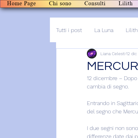
Home Page
Chi sono
Consulti
Lilith
Tutti i post
La Luna
Lilith
Liana Celesti
12 dic
Altro
Post+audio
Li
MERCURI
12 dicembre – Dopo l
cambia di segno.
Entrando in Sagittari
del segno che Mercu
I due segni non sono 
differenze date dai p