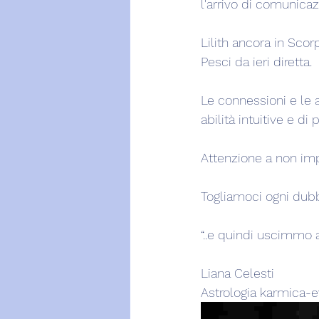
l'arrivo di comunicazi
Lilith ancora in Scor
Pesci da ieri diretta.
Le connessioni e le 
abilità intuitive e di
Attenzione a non impo
Togliamoci ogni dubb
“..e quindi uscimmo a 
Liana Celesti
Astrologia karmica-e