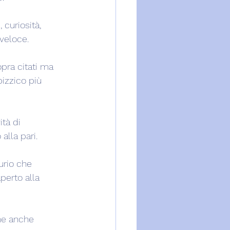
curiosità, 
 veloce.
opra citati ma 
pizzico più 
tà di 
alla pari.
urio che 
perto alla 
me anche 