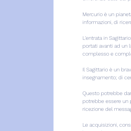
Mercurio è un pianeta
informazioni, di rice
L'entrata in Sagittari
portati avanti ad un 
complesso e comple
Il Sagittario è un br
insegnamento; di cer
Questo potrebbe dare
potrebbe essere un p
ricezione del messagg
Le acquisizioni, co