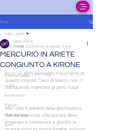
Post
Tutti i post
Liana Celesti
Tutti i post
27 mar 2023
Tempo di lettura: 2 min
MERCURIO IN ARIETE
La Luna
CONGIUNTO A KIRONE
Lilith
Ecco un altro passaggio importante di 
Il tema natale
questo intenso Cielo di Marzo: non ci 
I Libri
sta facendo mancare proprio nulla!
Recensioni
Transiti
Mercurio il pianeta della giovinezza e 
dell'adolescenza, che ancora deve 
Pratiche Yoga
imparare a conoscere e gestire le 
Altro
proprie pulsioni senza fuggirle, si trova 