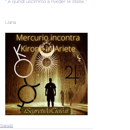
“..e quindi uscimmo a riveder le stelle..”
Liana
Transiti