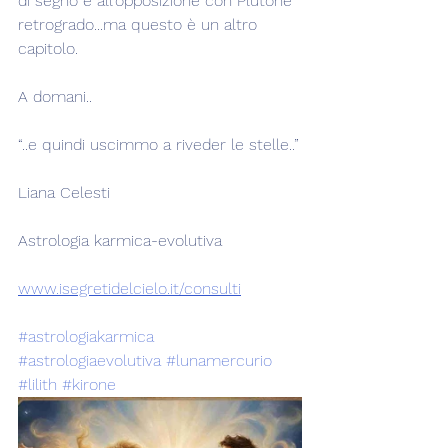
di segno e all'opposizione con Plutone 
retrogrado...ma questo è un altro 
capitolo.
A domani..
“..e quindi uscimmo a riveder le stelle..”
Liana Celesti
Astrologia karmica-evolutiva
www.isegretidelcielo.it/consulti
#astrologiakarmica
#astrologiaevolutiva
#lunamercurio
#lilith
#kirone