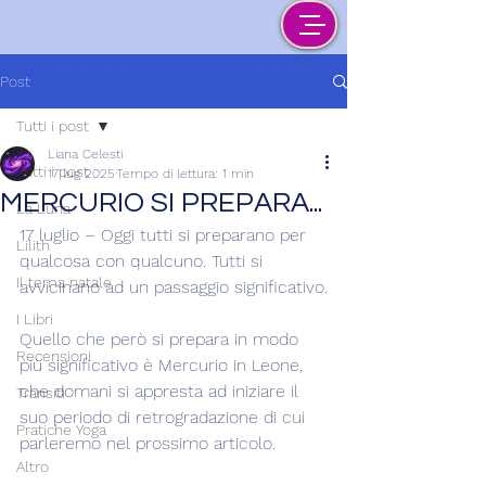
Post
Tutti i post
Liana Celesti
Tutti i post
17 lug 2025
Tempo di lettura: 1 min
MERCURIO SI PREPARA...
La Luna
17 luglio – Oggi tutti si preparano per 
Lilith
qualcosa con qualcuno. Tutti si 
Il tema natale
avvicinano ad un passaggio significativo.
I Libri
Quello che però si prepara in modo 
Recensioni
più significativo è Mercurio in Leone, 
che domani si appresta ad iniziare il 
Transiti
suo periodo di retrogradazione di cui 
Pratiche Yoga
parleremo nel prossimo articolo.
Altro