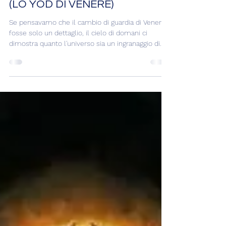
UN INGRANAGGIO PERFETTO
(LO YOD DI VENERE)
Se pensavamo che il cambio di guardia di Venere
fosse solo un dettaglio, il cielo di domani ci
dimostra quanto l'universo sia un ingranaggio di
precisione assoluta. Nessun giro di parole: è una
giornata di allineamenti potenti che non
permettono distrazioni. L'aspetto decisamente più
straordinario e interessante di oggi vede
protagonista proprio Venere in Vergine a 2°. Da
oggi, la nuova Venere si posiziona al vertice di una
configurazione rarissima e geometricamente
perfetta: