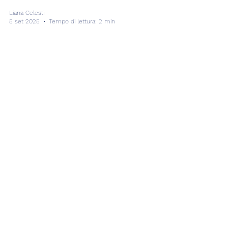
12 settembre – In un quadro generale che porta
avanti a lungo gli aspetti che si formano e che
anche oggi prosegue il sestile Sole-Giove...
Liana Celesti
5 set 2025
Tempo di lettura: 2 min
Transiti
URANO RETROGRADO –
RIVALUTARE LE POSSIBILITA'
6 settembre – Siamo al giorno della vigilia di
questa potente Luna Piena con Eclissi Lunare in
Pesci. Il Sole è quasi già in posizione...