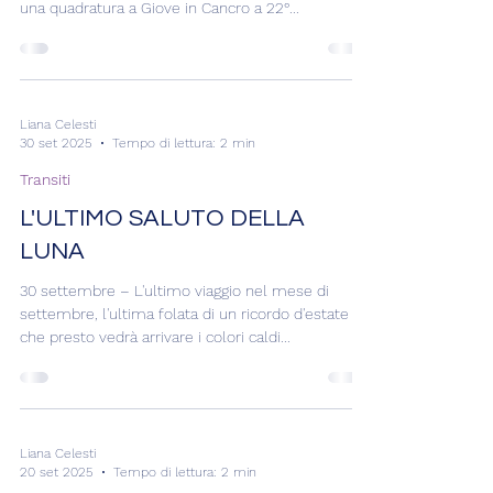
Transiti
LA CONGIUNZIONE
DELL'INTUITO
2 ottobre – Ieri primo giorno del mese di ottobre,
Mercurio ha accompagnato questo ingresso con
una quadratura a Giove in Cancro a 22°...
Liana Celesti
30 set 2025
Tempo di lettura: 2 min
Transiti
L'ULTIMO SALUTO DELLA
LUNA
30 settembre – L'ultimo viaggio nel mese di
settembre, l'ultima folata di un ricordo d'estate