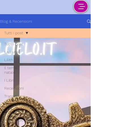
Blog & Recensioni
Tutti i post
Tutti i post
La Luna
Lilith
Il tema
natale
I Libri
Recensioni
Transiti
Pratiche Yoga
Altro
Post+audio