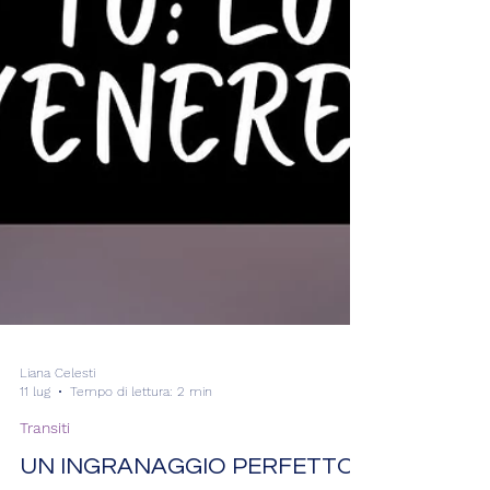
Liana Celesti
11 lug
Tempo di lettura: 2 min
Transiti