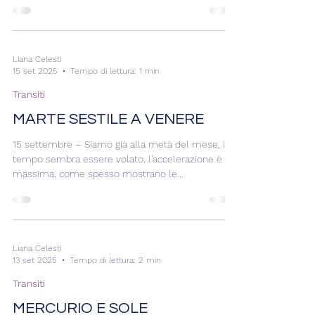
Transiti
VENERE IN VERGINE
19 settembre – Accogliamo in questa giornata un
altro passaggio significativo che entra a contribuire
con la sua energia e con il suo...
Liana Celesti
15 set 2025
Tempo di lettura: 1 min
Transiti
MARTE SESTILE A VENERE
15 settembre – Siamo già alla metà del mese, il
tempo sembra essere volato, l'accelerazione è
massima, come spesso mostrano le...