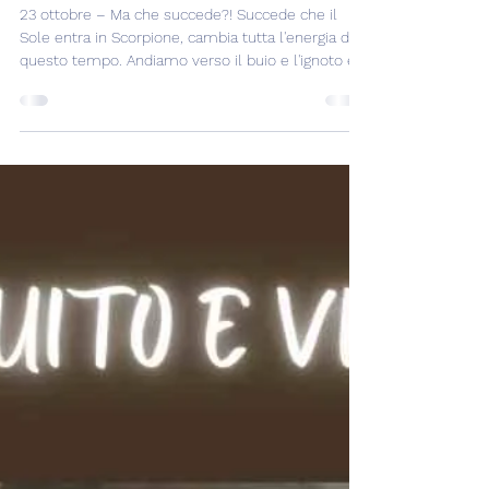
SOLE IN SCORPIONE
MA....INCREDIBILE!
23 ottobre – Ma che succede?! Succede che il
Sole entra in Scorpione, cambia tutta l'energia di
questo tempo. Andiamo verso il buio e l'ignoto e
tutto ciò che non è scontato, sicuro, prevedibile e
visibile agli occhi. Tutto ciò che c'è ma che
richiede Fede per poter emergere. Il Sole
incredibilmente fa questo passaggio mantenendo
lo Yod con Nettuno retrogrado in Pesci e Urano
retrogrado in Gemelli con cui oggi si perfeziona
l'aspetto a 0°35'. Ma c'è molto molto di più! In Sco