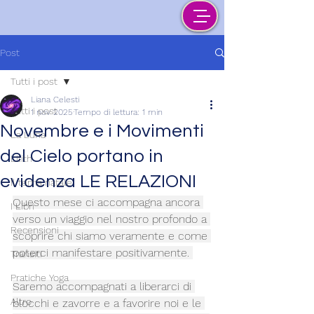
Post
Tutti i post
Liana Celesti
Tutti i post
1 nov 2025
Tempo di lettura: 1 min
Novembre e i Movimenti
La Luna
del Cielo portano in
Lilith
evidenza LE RELAZIONI
Il tema natale
Questo mese ci accompagna ancora 
I Libri
verso un viaggio nel nostro profondo a 
Recensioni
scoprire chi siamo veramente e come 
poterci manifestare positivamente. 
Transiti
Pratiche Yoga
Saremo accompagnati a liberarci di 
Altro
blocchi e zavorre e a favorire noi e le 