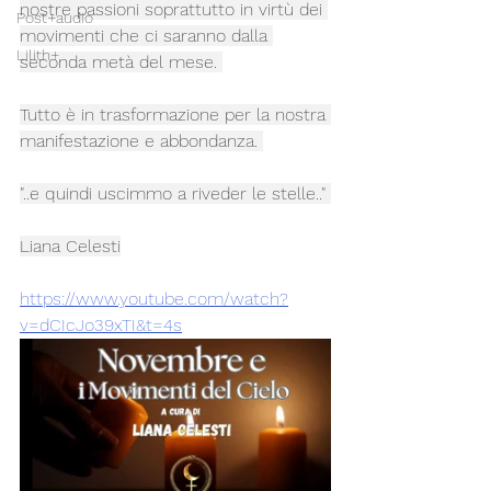
nostre passioni soprattutto in virtù dei 
Post+audio
movimenti che ci saranno dalla 
Lilith+
seconda metà del mese. 
Tutto è in trasformazione per la nostra 
manifestazione e abbondanza. 
"..e quindi uscimmo a riveder le stelle.." 
Liana Celesti
https://www.youtube.com/watch?
v=dCIcJo39xTI&t=4s