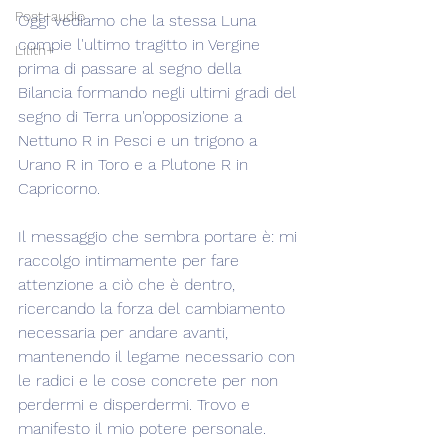
Post+audio
Oggi vediamo che la stessa Luna 
compie l'ultimo tragitto in Vergine 
Lilith+
prima di passare al segno della 
Bilancia formando negli ultimi gradi del 
segno di Terra un'opposizione a 
Nettuno R in Pesci e un trigono a 
Urano R in Toro e a Plutone R in 
Capricorno.
Il messaggio che sembra portare è: mi 
raccolgo intimamente per fare 
attenzione a ciò che è dentro, 
ricercando la forza del cambiamento 
necessaria per andare avanti, 
mantenendo il legame necessario con 
le radici e le cose concrete per non 
perdermi e disperdermi. Trovo e 
manifesto il mio potere personale.