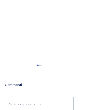
Commenti
VENERE IN BILANCIA – 6
LUNA CONGIUN
Scrivi un commento...
agosto
CHIRONE RET