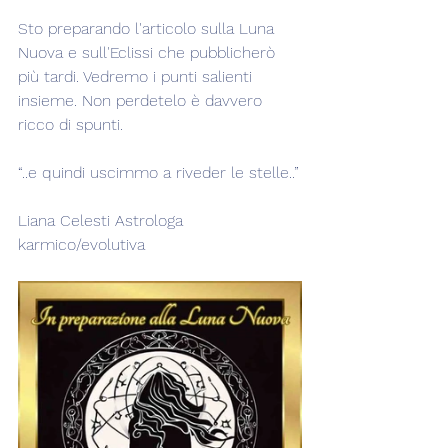
Sto preparando l'articolo sulla Luna 
Nuova e sull'Eclissi che pubblicherò 
più tardi. Vedremo i punti salienti 
insieme. Non perdetelo è davvero 
ricco di spunti.
“..e quindi uscimmo a riveder le stelle..”
Liana Celesti Astrologa 
karmico/evolutiva