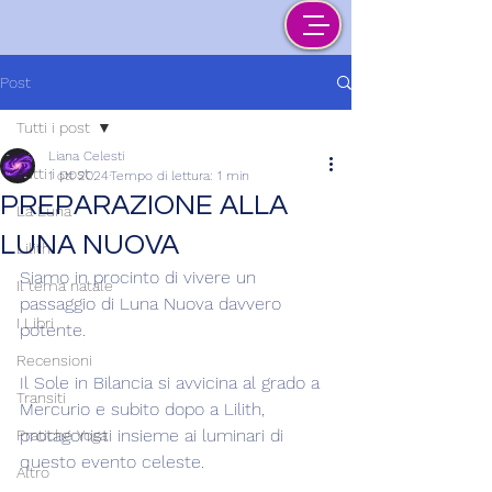
Post
Tutti i post
Liana Celesti
Tutti i post
1 ott 2024
Tempo di lettura: 1 min
PREPARAZIONE ALLA
La Luna
LUNA NUOVA
Lilith
Siamo in procinto di vivere un 
Il tema natale
passaggio di Luna Nuova davvero 
I Libri
potente.
Recensioni
Il Sole in Bilancia si avvicina al grado a 
Transiti
Mercurio e subito dopo a Lilith, 
protagonisti insieme ai luminari di 
Pratiche Yoga
questo evento celeste.
Altro