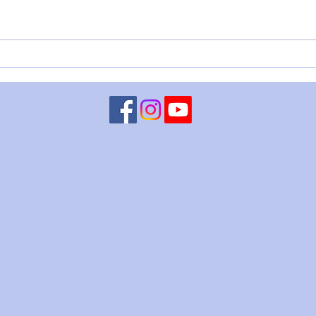
LUNA CONGIUNTA A
MART
CHIRONE RETROGRADO - 5
– 4 
agosto