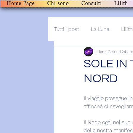
Home Page
Chi sono
Consulti
Lilith
Tutti i post
La Luna
Lilith
Liana Celesti
24 ap
Altro
Post+audio
Li
SOLE IN
NORD
Il viaggio prosegue i
affinché ci risvegliam
Il Nodo oggi nel suo 
della nostra manifest