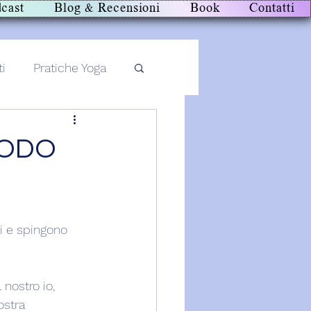
cast
Blog & Recensioni
Book
Contatti
ti
Pratiche Yoga
NODO
oi e spingono 
nostro io, 
ostra 