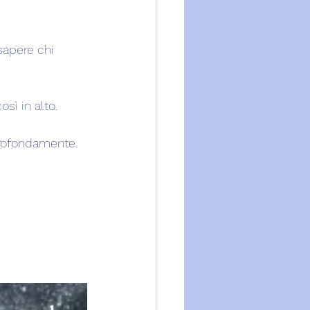
sapere chi 
ì in alto. 
profondamente. 