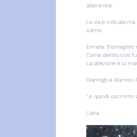
attenzione.
La via è indicata ma
siamo.
Ermete Trismegisto n
Come dentro così fuo
La direzione è la m
Diamogli e diamoci il
"..e quindi uscimmo a 
Liana