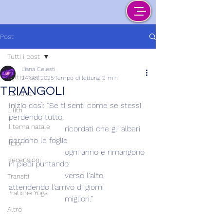
Post
Tutti i post
Liana Celesti
Tutti i post
24 set 2025
Tempo di lettura: 2 min
TRIANGOLI
La Luna
Inizio così: “Se ti senti come se stessi 
Lilith
perdendo tutto,
Il tema natale
                       ricordati che gli alberi 
perdono le foglie
I Libri
                       ogni anno e rimangono 
Recensioni
in piedi puntando
                       verso l'alto 
Transiti
attendendo l'arrivo di giorni
Pratiche Yoga
                       migliori.”
Altro