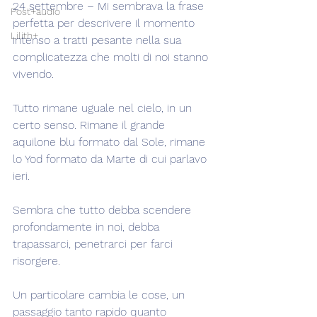
24 settembre – Mi sembrava la frase 
Post+audio
perfetta per descrivere il momento 
Lilith+
intenso a tratti pesante nella sua 
complicatezza che molti di noi stanno 
vivendo.
Tutto rimane uguale nel cielo, in un 
certo senso. Rimane il grande 
aquilone blu formato dal Sole, rimane 
lo Yod formato da Marte di cui parlavo 
ieri.
Sembra che tutto debba scendere 
profondamente in noi, debba 
trapassarci, penetrarci per farci 
risorgere.
Un particolare cambia le cose, un 
passaggio tanto rapido quanto 