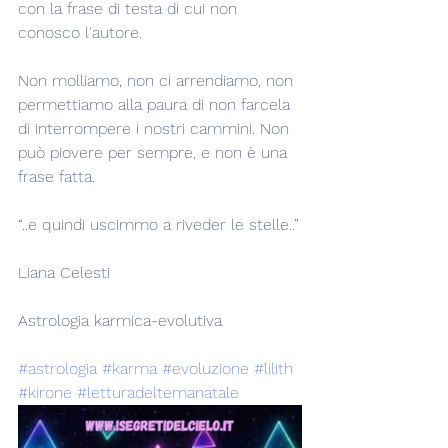
con la frase di testa di cui non 
conosco l'autore.
Non molliamo, non ci arrendiamo, non 
permettiamo alla paura di non farcela 
di interrompere i nostri cammini. Non 
può piovere per sempre, e non è una 
frase fatta.
“..e quindi uscimmo a riveder le stelle..”
Liana Celesti
Astrologia karmica-evolutiva
#astrologia
#karma
#evoluzione
#lilith
#kirone
#letturadeltemanatale