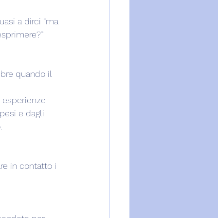
uasi a dirci “ma 
esprimere?”
mbre quando il 
e esperienze 
pesi e dagli 
.
re in contatto i 