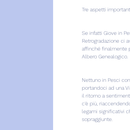
Tre aspetti important
Se infatti Giove in P
Retrogradazione ci av
affinché finalmente 
Albero Genealogico.
Nettuno in Pesci con
portandoci ad una Vi
il ritorno a sentiment
c'è più, riaccendend
legami significativi 
sopraggiunte.