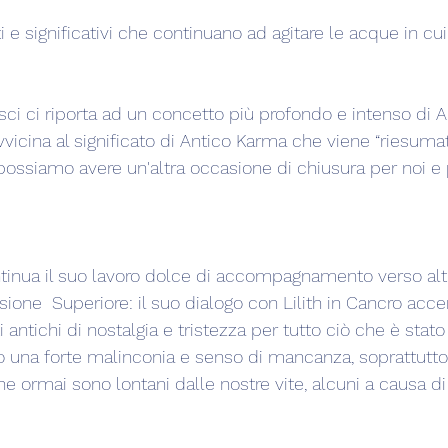
i e significativi che continuano ad agitare le acque in cu
esci ci riporta ad un concetto più profondo e intenso di A
vicina al significato di Antico Karma che viene “riesumat
possiamo avere un'altra occasione di chiusura per noi e p
tinua il suo lavoro dolce di accompagnamento verso altri
sione  Superiore: il suo dialogo con Lilith in Cancro acc
i antichi di nostalgia e tristezza per tutto ciò che è stat
o una forte malinconia e senso di mancanza, soprattutto
che ormai sono lontani dalle nostre vite, alcuni a causa di