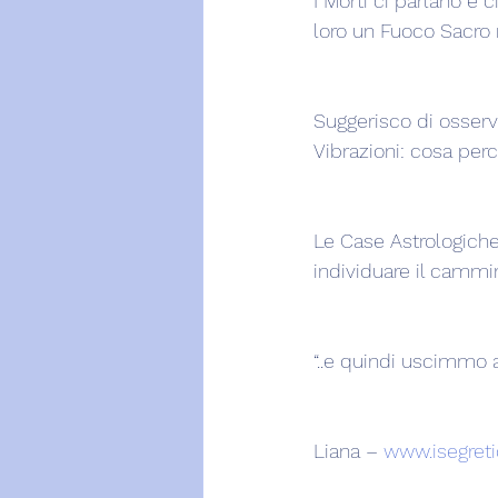
I Morti ci parlano 
loro un Fuoco Sacro n
Suggerisco di osserva
Vibrazioni: cosa per
Le Case Astrologiche 
individuare il cammin
“..e quindi uscimmo a 
Liana – 
www.isegretid