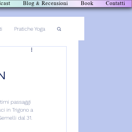
cast
Blog & Recensioni
Book
Contatti
ti
Pratiche Yoga
N
ltimi passaggi 
ci in Trigono a 
Gemelli dal 31.