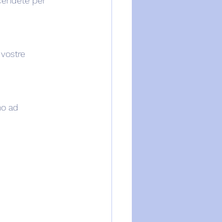
cendete per 
 vostre 
no ad 