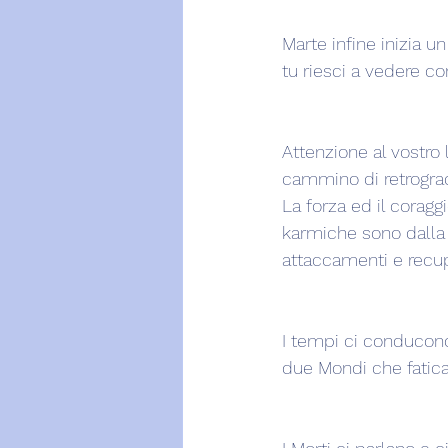
Marte infine inizia u
tu riesci a vedere c
Attenzione al vostro 
cammino di retrograd
La forza ed il corag
karmiche sono dalla 
attaccamenti e recup
I tempi ci conducono l
due Mondi che fatican