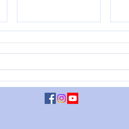
VENERE IN BILANCIA – 6
LUN
agosto
CHI
ago