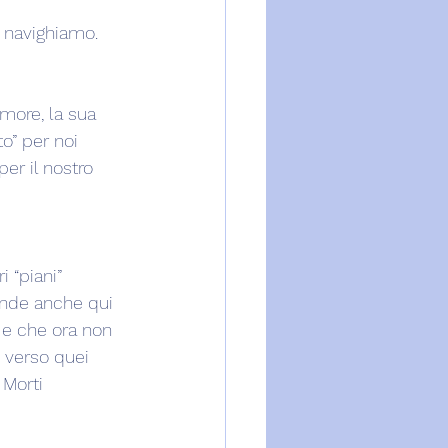
i navighiamo.
more, la sua 
o” per noi 
er il nostro 
 “piani” 
ende anche qui 
o e che ora non 
 verso quei 
 Morti 