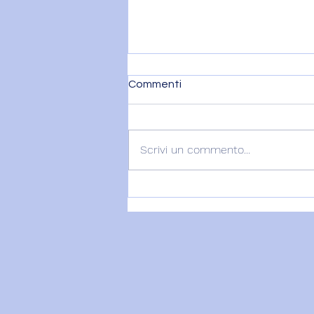
Commenti
Scrivi un commento...
VENERE IN BILANCIA E IL
DITO DI DIO - 7 agosto