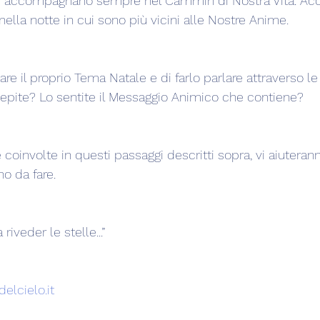
e ci accompagnano sempre nel Cammin di Nostra Vita. Ac
ella notte in cui sono più vicini alle Nostre Anime.
re il proprio Tema Natale e di farlo parlare attraverso le
cepite? Lo sentite il Messaggio Animico che contiene?
coinvolte in questi passaggi descritti sopra, vi aiuteran
o da fare.
riveder le stelle...”
elcielo.it