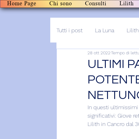
Home Page
Chi sono
Consulti
Lilith
Tutti i post
La Luna
Lilith
28 ott 2022
Tempo di lett
Altro
Post+audio
Li
ULTIMI 
POTENTE
NETTUN
In questi ultimissimi
significativi: Giove r
Lilith in Cancro dal 3